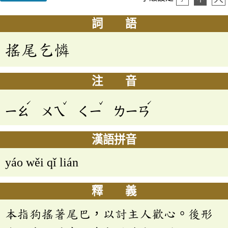
詞 語
搖尾乞憐
注 音
ˊ
ˇ
ˇ
ˊ
ㄧㄠ
ㄨㄟ
ㄑㄧ
ㄌㄧㄢ
漢語拼音
yáo wěi qǐ lián
釋 義
本指狗搖著尾巴，以討主人歡心。後形