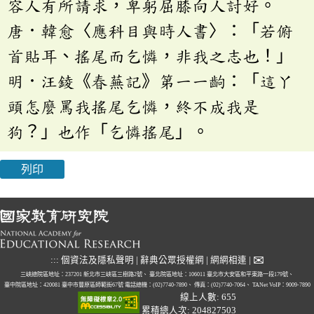
容人有所請求，卑躬屈膝向人討好。
唐．韓愈〈應科目與時人書〉：「若俯
首貼耳、搖尾而乞憐，非我之志也！」
明．汪錂《春蕪記》第一一齣：「這丫
頭怎麼罵我搖尾乞憐，終不成我是
狗？」也作「乞憐搖尾」。
列印
✉
:::
個資法及隱私聲明
|
辭典公眾授權網
|
網網相連
|
三峽總院區地址：237201 新北市三峽區三樹路2號、
臺北院區地址：106011 臺北市大安區和平東路一段179號、
臺中院區地址：420081 臺中市豐原區師範街67號
電話總機：(02)7740-7890、
傳真：(02)7740-7064、
TANet VoIP：9009-7890
線上人數: 655
累積總人次: 204827503