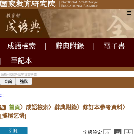
☰
成語檢索
|
辭典附錄
|
電子書
|
筆記本
:::
首頁
〉成語檢索〉辭典附錄〉修訂本參考資料〉
[搖尾乞憐]
列印
大
字級設定
中
小