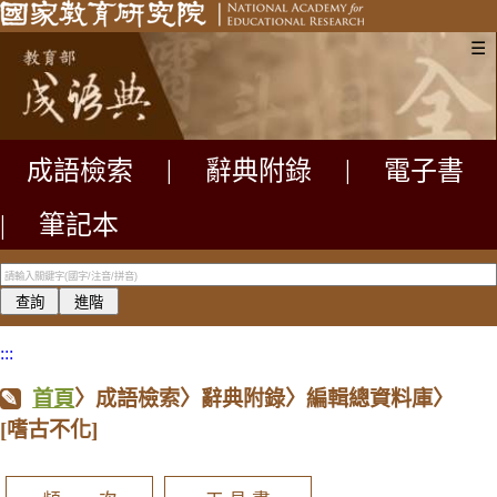
☰
成語檢索
|
辭典附錄
|
電子書
|
筆記本
:::
首頁
〉成語檢索〉辭典附錄〉編輯總資料庫〉
[嗜古不化]