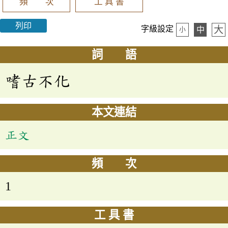
頻 次
工 具 書
列印
大
字級設定
中
小
詞 語
嗜古不化
本文連結
正文
頻 次
1
工 具 書