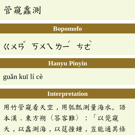
管窺蠡測
Bopomofo
ˇ
ˊ
ˋ
ㄍㄨㄢ
ㄎㄨㄟ
ㄌㄧ
ㄘㄜ
Hanyu Pinyin
guǎn kuī lí cè
Interpretation
用竹管窺看天空，用瓠瓢測量海水。語
本漢．東方朔〈答客難〉：「以筦窺
天，以蠡測海，以筳撞鍾，豈能通其條