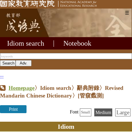
☰
Idiom search
|
Notebook
:::
Homepage
〉Idiom search〉辭典附錄〉Revised
Mandarin Chinese Dictionary〉
[管窺蠡測]
Print
Large
Font
Medium
Small
Idiom