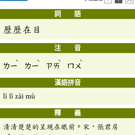
詞 語
歷歷在目
注 音
ˋ
ˋ
ˋ
ˋ
ㄌㄧ
ㄌㄧ
ㄗㄞ
ㄇㄨ
漢語拼音
lì lì zài mù
釋 義
清清楚楚的呈現在眼前。宋．張君房