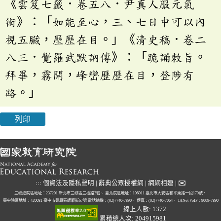
《雲笈七籤．卷五八．尹真人服元氣
術》：「如能至心，三、七日中可以內
視五臟，歷歷在目。」《清史稿．卷二
八三．覺羅武默訥傳》：「跪誦敕旨。
拜畢，霧開，峰巒歷歷在目，登陟有
路。」
列印
✉
:::
個資法及隱私聲明
|
辭典公眾授權網
|
網網相連
|
三峽總院區地址：237201 新北市三峽區三樹路2號、
臺北院區地址：106011 臺北市大安區和平東路一段179號、
臺中院區地址：420081 臺中市豐原區師範街67號
電話總機：(02)7740-7890、
傳真：(02)7740-7064、
TANet VoIP：9009-7890
線上人數: 1372
累積總人次: 204915981