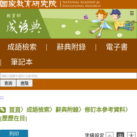
☰
成語檢索
|
辭典附錄
|
電子書
|
筆記本
:::
首頁
〉成語檢索〉辭典附錄〉修訂本參考資料〉
[歷歷在目]
列印
大
字級設定
中
小