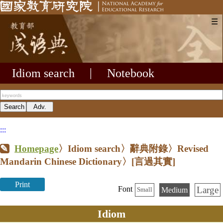
☰
Idiom search
|
Notebook
:::
Homepage
〉Idiom search〉辭典附錄〉Revised
Mandarin Chinese Dictionary〉
[言過其實]
Print
Large
Font
Medium
Small
Idiom