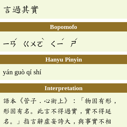
言過其實
Bopomofo
ˊ
ˋ
ˊ
ˊ
ㄧㄢ
ㄍㄨㄛ
ㄑㄧ
ㄕ
Hanyu Pinyin
yán guò qí shí
Interpretation
語本《管子．心術上》：「物固有形，
形固有名。此言不得過實，實不得延
名。」指言辭虛妄誇大，與事實不相