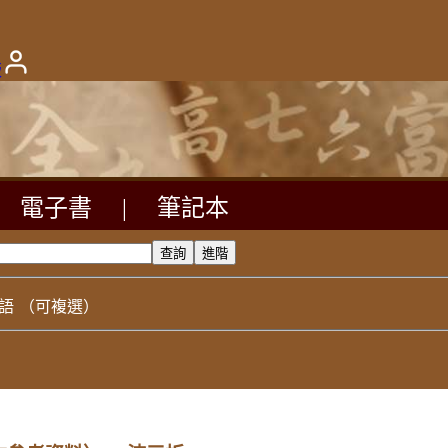
版
電子書
|
筆記本
語
（可複選）