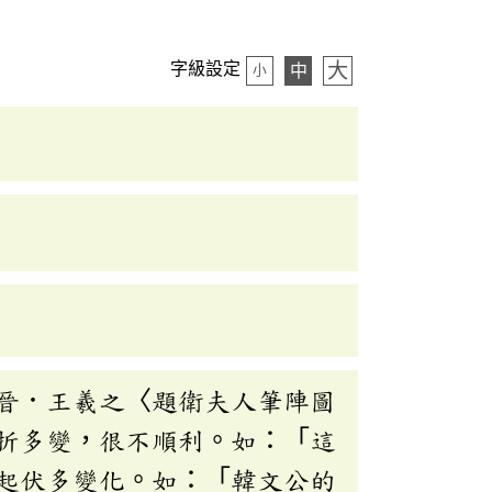
大
字級設定
中
小
晉．王羲之〈題衛夫人筆陣圖
折多變，很不順利。如：「這
起伏多變化。如：「韓文公的