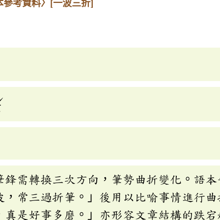
本參考資料〉
[一波三折]
ˊ
ㄜ
筆鋒需轉換三次方向，筆勢曲折變化。語本
波，常三過折筆。」後用以比喻事情進行曲
，真是好事多磨。」亦形容文章結構的跌宕