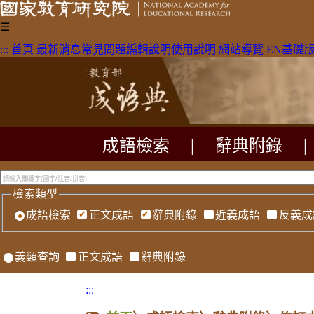
☰
:::
首頁
最新消息
常見問題
編輯說明
使用說明
網站導覽
EN
基礎
成語檢索
|
辭典附錄
|
檢索類型
成語檢索
正文成語
辭典附錄
近義成語
反義成
義類查詢
正文成語
辭典附錄
:::