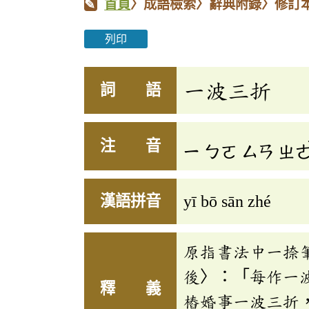
首頁
〉成語檢索〉辭典附錄〉修訂
列印
一波三折
詞 語
注 音
ㄧ
ㄅㄛ
ㄙㄢ
ㄓ
漢語拼音
yī bō sān zhé
原指書法中一捺
後〉：「每作一
釋 義
樁婚事一波三折