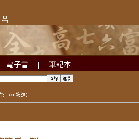
版
電子書
|
筆記本
語
（可複選）