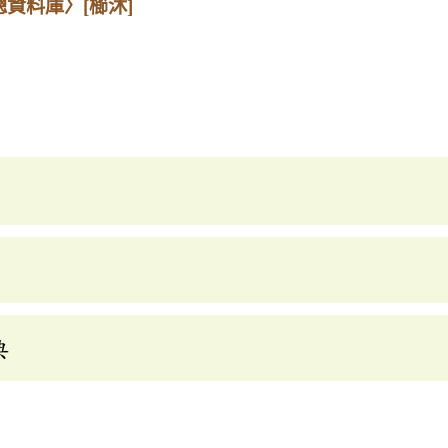
總資料庫〉
[櫛沐]
典