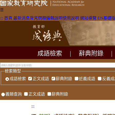
☰
:::
首頁
最新消息
常見問題
編輯說明
使用說明
網站導覽
EN
基礎
成語檢索
|
辭典附錄
|
檢索類型
成語檢索
正文成語
辭典附錄
近義成語
反義成
義類查詢
正文成語
辭典附錄
:::