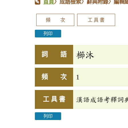
首頁
〉成語檢索〉辭典附錄〉編輯
頻 次
工 具 書
列印
櫛沐
詞 語
頻 次
1
工 具 書
漢語成語考釋詞
列印