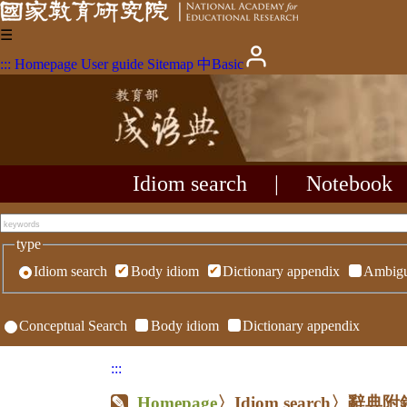
☰
:::
Homepage
User guide
Sitemap
中
Basic
Idiom search
|
Notebook
type
Idiom search
Body idiom
Dictionary appendix
Ambigu
Conceptual Search
Body idiom
Dictionary appendix
:::
Homepage
〉Idiom search〉