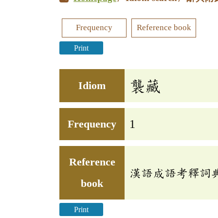
Frequency
Reference book
Print
襲藏
Idiom
Frequency
1
Reference
漢語成語考釋詞
book
Print