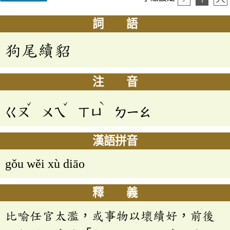
詞 語
狗尾續貂
注 音
ˇ
ˇ
ˋ
ㄍㄡ
ㄨㄟ
ㄒㄩ
ㄉㄧㄠ
漢語拼音
gǒu wěi xù diāo
釋 義
比喻任官太濫，或事物以壞續好，前後