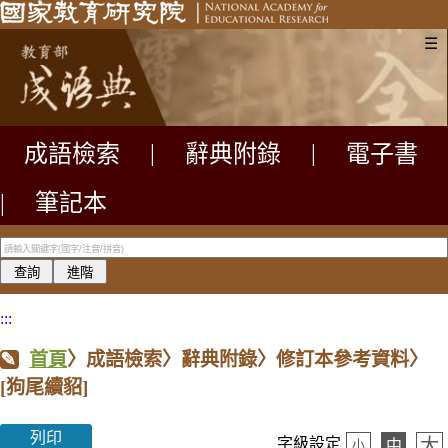
☰
成語檢索
|
辭典附錄
|
電子書
|
筆記本
:::
首頁
〉成語檢索〉辭典附錄〉修訂本參考資料〉
[狗尾續貂]
列印
大
字級設定
中
小