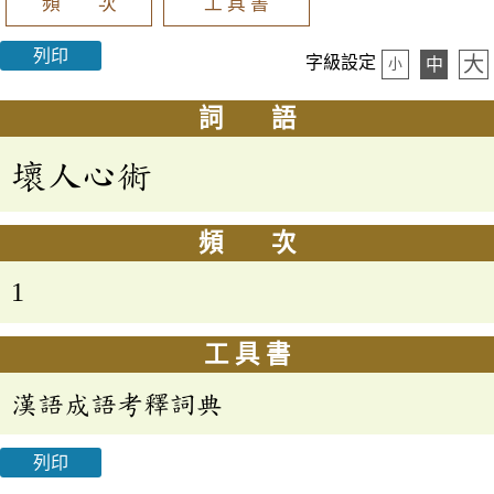
頻 次
工 具 書
列印
大
字級設定
中
小
詞 語
壞人心術
頻 次
1
工 具 書
漢語成語考釋詞典
列印