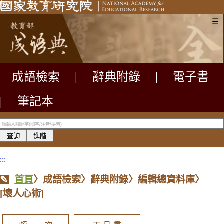
☰
成語檢索
|
辭典附錄
|
電子書
|
筆記本
:::
首頁
〉成語檢索〉辭典附錄〉編輯總資料庫〉
[壞人心術]