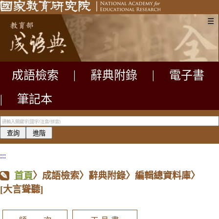
☰
成語檢索
|
辭典附錄
|
電子書
|
筆記本
:::
首頁
〉成語檢索〉辭典附錄〉編輯總資料庫〉
[大言聳聽]