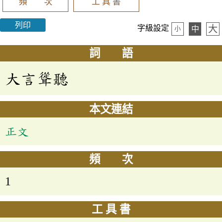
頻 次
工 具 書
列印
大
字級設定
中
小
詞 語
大言聳聽
本文連結
正文
頻 次
1
工 具 書