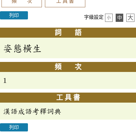
頻 次
工 具 書
列印
大
字級設定
中
小
詞 語
姿態橫生
頻 次
1
工 具 書
漢語成語考釋詞典
列印