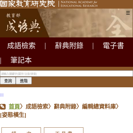
☰
成語檢索
|
辭典附錄
|
電子書
|
筆記本
:::
首頁
〉成語檢索〉辭典附錄〉編輯總資料庫〉
[姿態橫生]