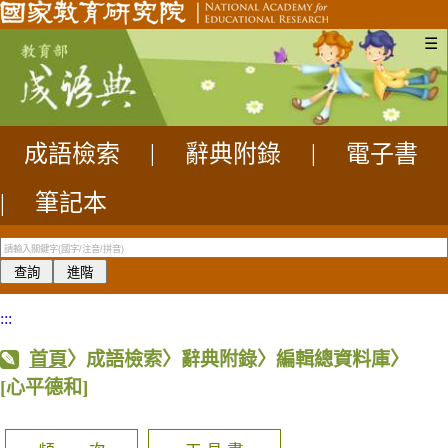
☰
成語檢索
|
辭典附錄
|
電子書
|
筆記本
:::
首頁
〉成語檢索〉辭典附錄〉編輯總資料庫〉
[心平德和]