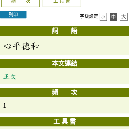
頻 次
工 具 書
列印
大
字級設定
中
小
詞 語
心平德和
本文連結
正文
頻 次
1
工 具 書