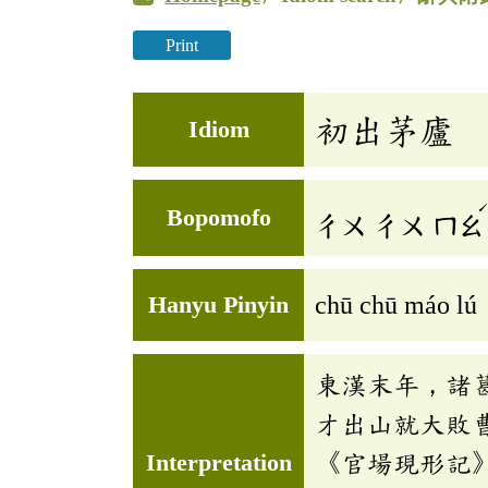
Print
初出茅廬
Idiom
Bopomofo
ㄔㄨ
ㄔㄨ
ㄇㄠ
Hanyu Pinyin
chū chū máo lú
東漢末年，諸
才出山就大敗
Interpretation
《官場現形記