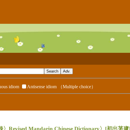
ous idiom
Antisense idiom
（Multiple choice）
evised Mandarin Chinese Dictionary〉
[初出茅廬