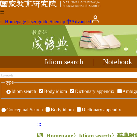
☰
:::
Homepage
User guide
Sitemap
中
Advanced
Idiom search
|
Notebook
type
Idiom search
Body idiom
Dictionary appendix
Ambigu
Conceptual Search
Body idiom
Dictionary appendix
:::
Homepage
〉Idiom search〉辭典附錄〉R