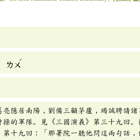
ˊ
ˊ
ㄌㄨ
葛亮隱居南陽，劉備三顧茅廬，竭誠聘請諸
曹操的軍隊。見《三國演義》第三十九回。
》第十九回：「那署院一聽他問這兩句話，