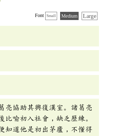
Large
Font
Medium
Small
葛亮協助其興復漢室。諸葛亮
後比喻初入社會，缺乏歷練。
便知道他是初出茅廬，不懂得