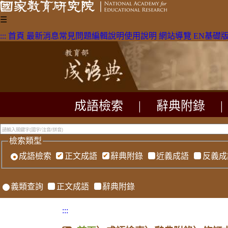
☰
:::
首頁
最新消息
常見問題
編輯說明
使用說明
網站導覽
EN
基礎
成語檢索
|
辭典附錄
|
檢索類型
成語檢索
正文成語
辭典附錄
近義成語
反義成
義類查詢
正文成語
辭典附錄
:::