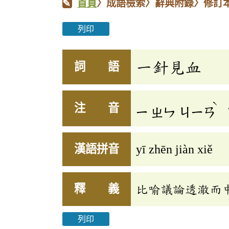
首頁
〉成語檢索〉辭典附錄〉修訂
列印
一針見血
詞 語
ˋ
注 音
ㄧ
ㄓㄣ
ㄐㄧㄢ
漢語拼音
yī zhēn jiàn xiě
釋 義
比喻議論透澈而
列印