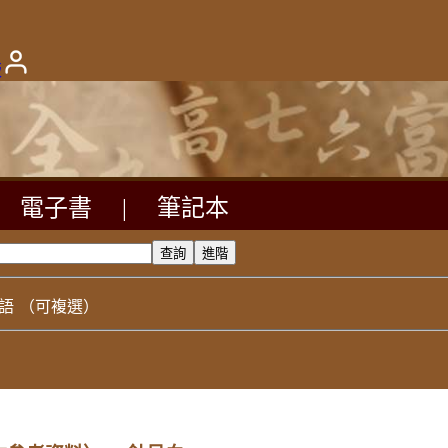
版
電子書
|
筆記本
語
（可複選）