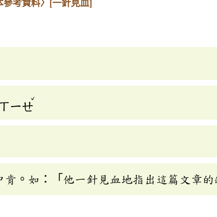
本參考資料〉
[一針見血]
ˇ
ㄒㄧㄝ
中肯。如：「他一針見血地指出這篇文章的