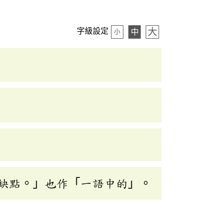
大
字級設定
中
小
缺點。」也作「一語中的」。