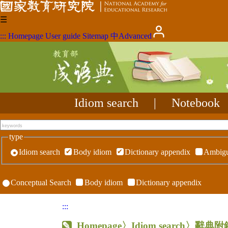
☰
:::
Homepage
User guide
Sitemap
中
Advanced
Idiom search
|
Notebook
type
Idiom search
Body idiom
Dictionary appendix
Ambigu
Conceptual Search
Body idiom
Dictionary appendix
:::
Homepage
〉Idiom search〉