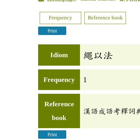
Frequency
Reference book
Print
繩以法
Idiom
Frequency
1
Reference
漢語成語考釋詞
book
Print