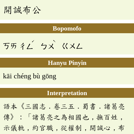
開誠布公
Bopomofo
ˊ
ˋ
ㄎㄞ
ㄔㄥ
ㄅㄨ
ㄍㄨㄥ
Hanyu Pinyin
kāi chéng bù gōng
Interpretation
語本《三國志．卷三五．蜀書．諸葛亮
傳》：「諸葛亮之為相國也，撫百姓，
示儀軌，約官職，從權制，開誠心，布