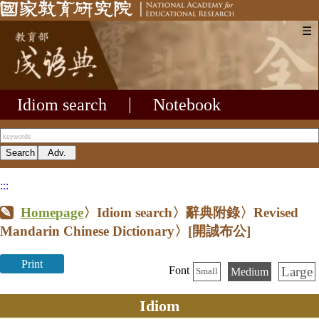
☰
Idiom search
|
Notebook
:::
Homepage
〉Idiom search〉辭典附錄〉Revised
Mandarin Chinese Dictionary〉
[開誠布公]
Print
Large
Font
Medium
Small
Idiom