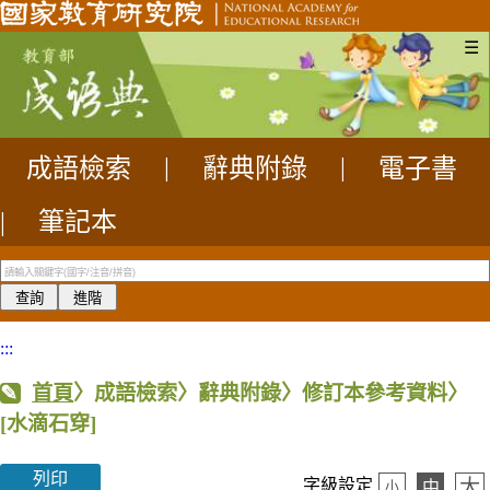
☰
成語檢索
|
辭典附錄
|
電子書
|
筆記本
:::
首頁
〉成語檢索〉辭典附錄〉修訂本參考資料〉
[水滴石穿]
列印
大
字級設定
中
小