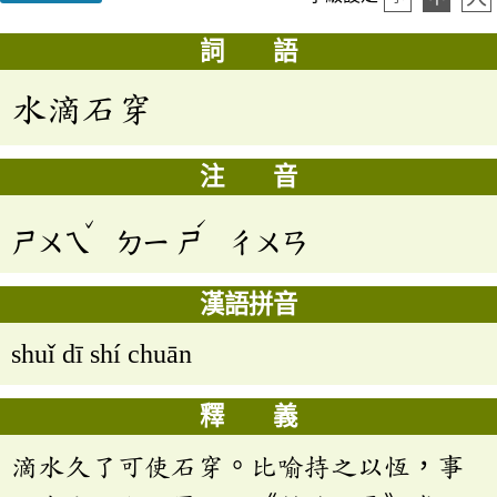
詞 語
水滴石穿
注 音
ˇ
ˊ
ㄕㄨㄟ
ㄉㄧ
ㄕ
ㄔㄨㄢ
漢語拼音
shuǐ dī shí chuān
釋 義
滴水久了可使石穿。比喻持之以恆，事