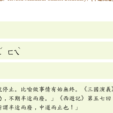
ˊ
ˋ
ㄦ
ㄈㄟ
就停止。比喻做事情有始無終。《三國演義
功，不期半途而廢。」《西遊記》第五七回
所謂半途而廢，中道而止也！」