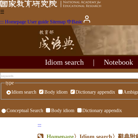
☰
:::
Homepage
User guide
Sitemap
中
Basic
Idiom search
|
Notebook
type
Idiom search
Body idiom
Dictionary appendix
Ambigu
Conceptual Search
Body idiom
Dictionary appendix
:::
Homepage
〉Idiom search〉辭典附錄〉R