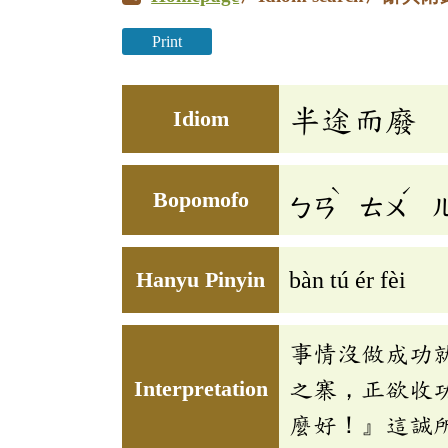
Print
半途而廢
Idiom
ˋ
ˊ
Bopomofo
ㄅㄢ
ㄊㄨ
Hanyu Pinyin
bàn tú ér fèi
事情沒做成功
Interpretation
之寨，正欲收
麼好！』這誠