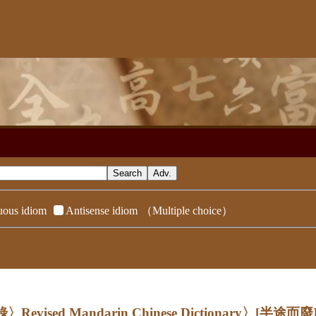
ous idiom
Antisense idiom
（Multiple choice）
evised Mandarin Chinese Dictionary〉
[半途而廢