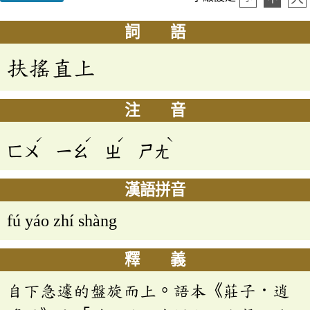
詞 語
扶搖直上
注 音
ˊ
ˊ
ˊ
ˋ
ㄈㄨ
ㄧㄠ
ㄓ
ㄕㄤ
漢語拼音
fú yáo zhí shàng
釋 義
自下急遽的盤旋而上。語本《莊子．逍