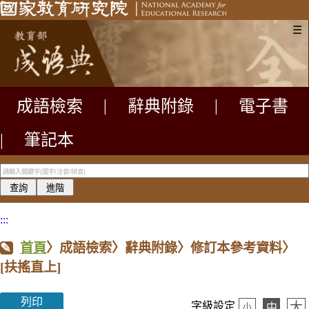
☰
成語檢索
|
辭典附錄
|
電子書
|
筆記本
:::
首頁
〉成語檢索〉辭典附錄〉修訂本參考資料〉
[扶搖直上]
列印
大
字級設定
中
小