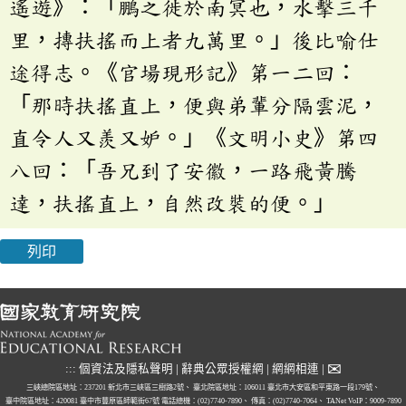
遙遊》：「鵬之徙於南冥也，水擊三千
里，摶扶搖而上者九萬里。」後比喻仕
途得志。《官場現形記》第一二回：
「那時扶搖直上，便與弟輩分隔雲泥，
直令人又羨又妒。」《文明小史》第四
八回：「吾兄到了安徽，一路飛黃騰
達，扶搖直上，自然改裝的便。」
列印
✉
:::
個資法及隱私聲明
|
辭典公眾授權網
|
網網相連
|
三峽總院區地址：237201 新北市三峽區三樹路2號、
臺北院區地址：106011 臺北市大安區和平東路一段179號、
臺中院區地址：420081 臺中市豐原區師範街67號
電話總機：(02)7740-7890、
傳真：(02)7740-7064、
TANet VoIP：9009-7890