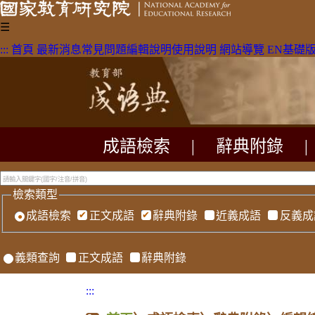
☰
:::
首頁
最新消息
常見問題
編輯說明
使用說明
網站導覽
EN
基礎
成語檢索
|
辭典附錄
|
檢索類型
成語檢索
正文成語
辭典附錄
近義成語
反義成
義類查詢
正文成語
辭典附錄
:::