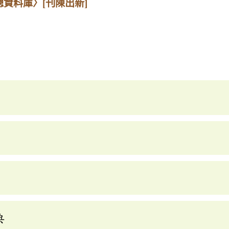
總資料庫〉
[刊陳出新]
典