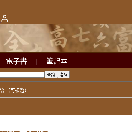
版
電子書
|
筆記本
語
（可複選）