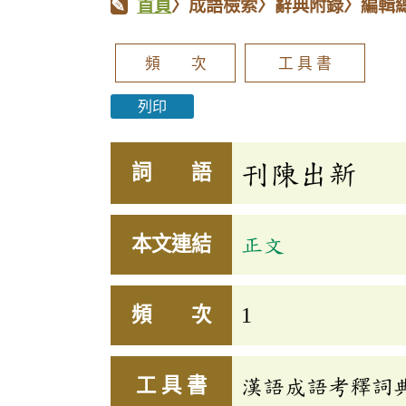
首頁
〉成語檢索〉辭典附錄〉編輯
頻 次
工 具 書
列印
刊陳出新
詞 語
本文連結
正文
頻 次
1
工 具 書
漢語成語考釋詞