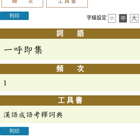
頻 次
工 具 書
列印
大
字級設定
中
小
詞 語
一呼即集
頻 次
1
工 具 書
漢語成語考釋詞典
列印