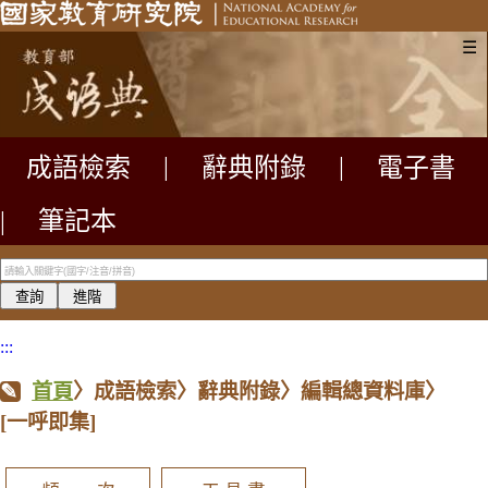
☰
成語檢索
|
辭典附錄
|
電子書
|
筆記本
:::
首頁
〉成語檢索〉辭典附錄〉編輯總資料庫〉
[一呼即集]