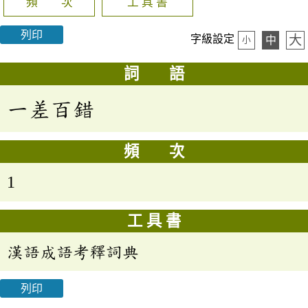
頻 次
工 具 書
列印
大
字級設定
中
小
詞 語
一差百錯
頻 次
1
工 具 書
漢語成語考釋詞典
列印