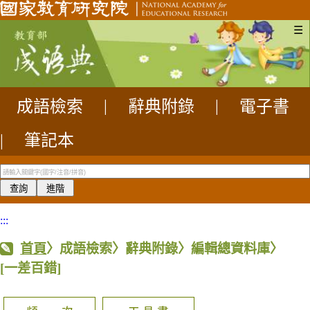
☰
成語檢索
|
辭典附錄
|
電子書
|
筆記本
:::
首頁
〉成語檢索〉辭典附錄〉編輯總資料庫〉
[一差百錯]