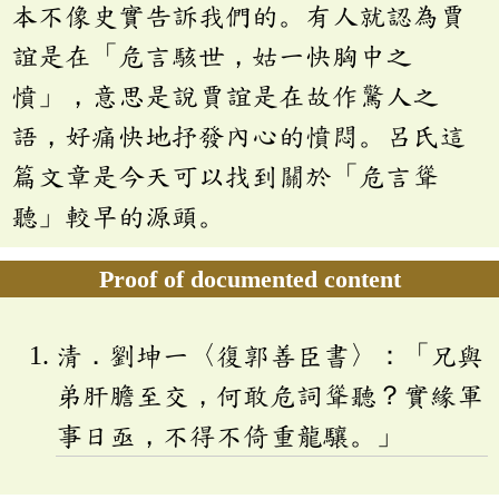
本不像史實告訴我們的。有人就認為賈
誼是在「危言駭世，姑一快胸中之
憤」，意思是說賈誼是在故作驚人之
語，好痛快地抒發內心的憤悶。呂氏這
篇文章是今天可以找到關於「危言聳
聽」較早的源頭。
Proof of documented content
清．劉坤一〈復郭善臣書〉：「兄與
弟肝膽至交，何敢危詞聳聽？實緣軍
事日亟，不得不倚重龍驤。」