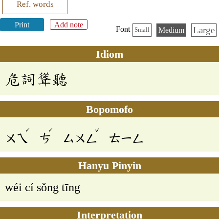
Ref. words
Print
Add note
Large
Font
Medium
Small
Idiom
危詞聳聽
Bopomofo
ˊ
ˊ
ˇ
ㄨㄟ
ㄘ
ㄙㄨㄥ
ㄊㄧㄥ
Hanyu Pinyin
wéi cí sǒng tīng
Interpretation