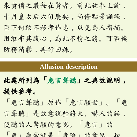
來責備之嚴每在賢者。前此欽奉上諭，
十月皇太后六旬慶典，尚停點景誦經，
臣下何敢不移孝作忠，以免為人指摘。
用敢布其腹心，為此不情之請。可否俟
防務稍鬆，再行回秣。
Allusion description
此處所列為「
危言聳聽
」之典故說明，
提供參考。
「危言聳聽」原作「危言駭世」。「危
言聳聽」是故意說些誇大、嚇人的話，
使聽的人驚駭的意思。「危言」的
「危」應當就是「危險」的意思。和