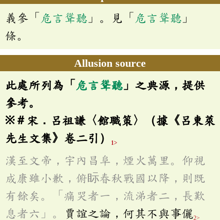
義參「
危言聳聽
」。見「
危言聳聽
」
條。
Allusion source
此處所列為「
危言聳聽
」之典源，提供
參考。
※＃宋．呂祖謙〈館職策〉（據《呂東萊
先生文集》卷二引）
1>
漢至文帝，宇內昌阜，煙火萬里。仰視
成康雖小歉，俯眎春秋戰國以降，則既
有餘矣。「痛哭者一，流涕者二，長歎
息者六」。
賈誼之論，何其不與事儷
2>