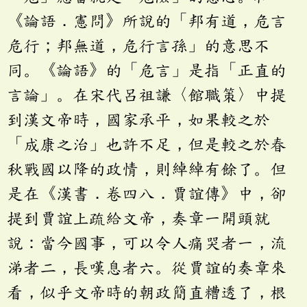
《論語．憲問》所說的「邦有道，危言
危行；邦無道，危行言孫」的意思不
同。《論語》的「危言」是指「正直的
言論」。在宋代呂祖謙〈館職策〉中提
到漢文帝時，國家承平，如果較之於
「成康之治」也許不足，但是較之於春
秋戰國以降的政情，則綽綽有餘了。但
是在《漢書．卷四八．賈誼傳》中，卻
提到賈誼上疏給文帝，奏章一開頭就
說：當今國事，可以令人痛哭者一，流
涕者二，長嘆息者六。從賈誼的奏章來
看，似乎文帝時的朝政簡直糟透了，根