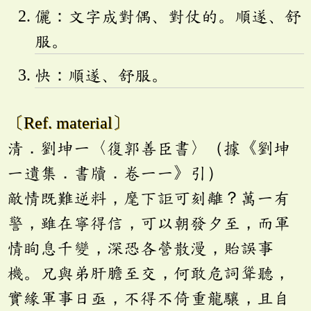
儷：文字成對偶、對仗的。順遂、舒
服。
快：順遂、舒服。
〔Ref. material〕
清．劉坤一〈復郭善臣書〉（據《劉坤
一遺集．書牘．卷一一》引）
敵情既難逆料，麾下詎可刻離？萬一有
警，雖在寧得信，可以朝發夕至，而軍
情眴息千變，深恐各營散漫，貽誤事
機。兄與弟肝膽至交，何敢危詞聳聽，
實緣軍事日亟，不得不倚重龍驤，且自