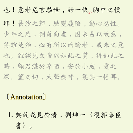
也！意者危言駭世，姑一快
胸中之憤
3>
耶！
長沙之歸，歷變履險，動心忍性。
少年之氣，剝落向盡，固未易以故意，
待誼是殆，必有所以而論者，或未之竟
也。誼誠見文帝以如此之質，得如此之
時，顧乃湛於卑陋，安於小成，愛之
深、望之切，大聲疾呼，幾其一悟耳。
〔Annotation〕
典故或見於清．劉坤一〈復郭善臣
書〉。