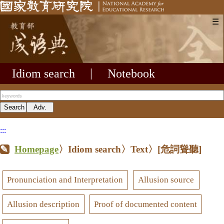
☰
Idiom search
|
Notebook
:::
Homepage
〉Idiom search〉Text〉
[危詞聳聽]
Pronunciation and Interpretation
Allusion source
Allusion description
Proof of documented content