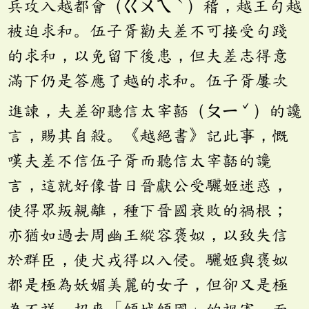
ˋ
兵攻入越都會（ㄍㄨㄟ
）稽，越王句越
被迫求和。伍子胥勸夫差不可接受句踐
的求和，以免留下後患，但夫差志得意
滿下仍是答應了越的求和。伍子胥屢次
ˇ
進諫，夫差卻聽信太宰嚭（ㄆㄧ
）的讒
言，賜其自殺。《越絕書》記此事，慨
嘆夫差不信伍子胥而聽信太宰嚭的讒
言，這就好像昔日晉獻公受驪姬迷惑，
使得眾叛親離，種下晉國衰敗的禍根；
亦猶如過去周幽王縱容褒姒，以致失信
於群臣，使犬戎得以入侵。驪姬與褒姒
都是極為妖媚美麗的女子，但卻又是極