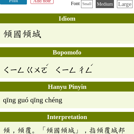
Print
Add note
Large
Font
Medium
Small
Idiom
傾國傾城
Bopomofo
ˊ
ˊ
ㄑㄧㄥ
ㄍㄨㄛ
ㄑㄧㄥ
ㄔㄥ
Hanyu Pinyin
qīng guó qīng chéng
Interpretation
傾，傾覆。「傾國傾城」，指傾覆城邦