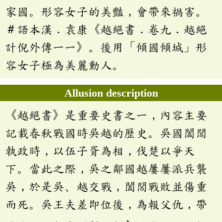
家國。形容女子的美豔，會帶來禍害。
＃語本漢．袁康《越絕書．卷九．越絕
計倪外傳一一》。後用「傾國傾城」形
容女子極為美麗動人。
Allusion description
《越絕書》是重要史書之一，內容主要
記載春秋戰國時吳越的歷史。吳國闔閭
執政時，以伍子胥為相，伐楚以爭天
下。當此之際，吳之鄰國越屢屢派兵襲
吳，於是吳、越交戰，闔閭戰敗並傷重
而死。吳王夫差即位後，為報父仇，帶