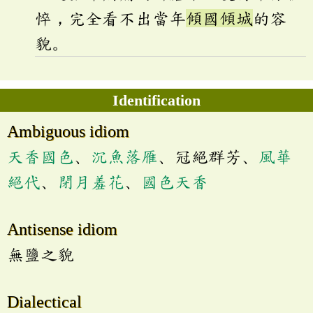
悴，完全看不出當年
傾國傾城
的容
貌。
Identification
Ambiguous idiom
天香國色
、
沉魚落雁
、冠絕群芳、
風華
絕代
、
閉月羞花
、
國色天香
Antisense idiom
無鹽之貌
Dialectical