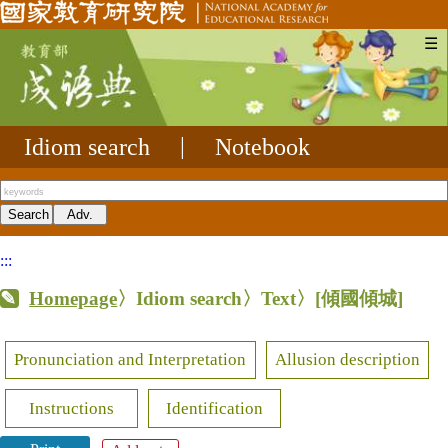
☰
Idiom search
|
Notebook
:::
Homepage
〉Idiom search〉Text〉
[傾國傾城]
Pronunciation and Interpretation
Allusion description
Instructions
Identification