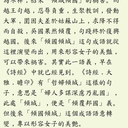
為不祥，招來「傾城傾國」的禍害。而
越王句越，忍辱負重，生聚教訓，發動
大軍，圍困夫差於姑蘇山上，求降不得
而自殺，吳國果然傾覆，句踐終於復興
越國。後來「傾國傾城」這句成語就從
這裡演變而出，用來形容女子的美豔，
可以帶來禍害。其實此一語義，早在
《詩經》中就已經見到。《詩經．大
雅．瞻卬》有「哲婦傾城」這樣的句
子，意思是「婦人多謀深慮乃亂國」，
此處「傾城」，便是「傾覆邦國」義。
但後來「傾國傾城」這個成語語意轉
變，專以形容女子的美艷。