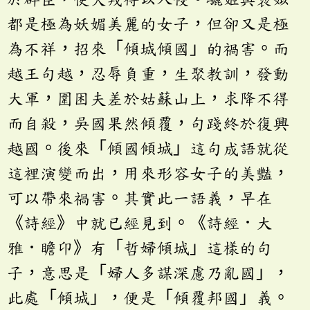
都是極為妖媚美麗的女子，但卻又是極
為不祥，招來「傾城傾國」的禍害。而
越王句越，忍辱負重，生聚教訓，發動
大軍，圍困夫差於姑蘇山上，求降不得
而自殺，吳國果然傾覆，句踐終於復興
越國。後來「傾國傾城」這句成語就從
這裡演變而出，用來形容女子的美豔，
可以帶來禍害。其實此一語義，早在
《詩經》中就已經見到。《詩經．大
雅．瞻卬》有「哲婦傾城」這樣的句
子，意思是「婦人多謀深慮乃亂國」，
此處「傾城」，便是「傾覆邦國」義。