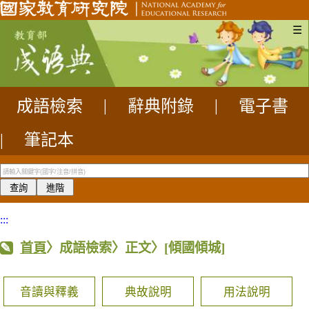
☰
成語檢索
|
辭典附錄
|
電子書
|
筆記本
:::
首頁
〉成語檢索〉正文〉
[傾國傾城]
音讀與釋義
典故說明
用法說明