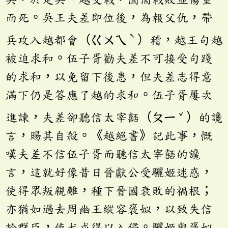
而死。吳王夫差即位後，為報父仇，帶
ˋ
兵攻入越都會（ㄍㄨㄟ
）稽，越王句越
被迫求和。伍子胥勸夫差不可接受句踐
的求和，以免留下後患，但夫差志得意
滿下仍是答應了越的求和。伍子胥屢次
ˇ
進諫，夫差卻聽信太宰嚭（ㄆㄧ
）的讒
言，賜其自殺。《越絕書》記此事，慨
嘆夫差不信伍子胥而聽信太宰嚭的讒
言，這就好像昔日晉獻公受驪姬迷惑，
使得眾叛親離，種下晉國衰敗的禍根；
亦猶如過去周幽王縱容褒姒，以致失信
於群臣，使犬戎得以入侵。驪姬與褒姒