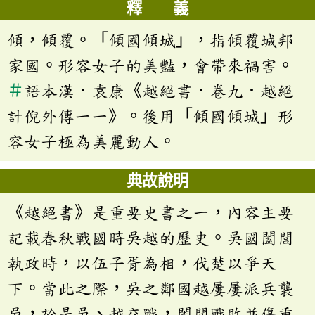
釋 義
傾，傾覆。「傾國傾城」，指傾覆城邦
家國。形容女子的美豔，會帶來禍害。
＃
語本漢．袁康《越絕書．卷九．越絕
計倪外傳一一》。後用「傾國傾城」形
容女子極為美麗動人。
典故說明
《越絕書》是重要史書之一，內容主要
記載春秋戰國時吳越的歷史。吳國闔閭
執政時，以伍子胥為相，伐楚以爭天
下。當此之際，吳之鄰國越屢屢派兵襲
吳，於是吳、越交戰，闔閭戰敗並傷重