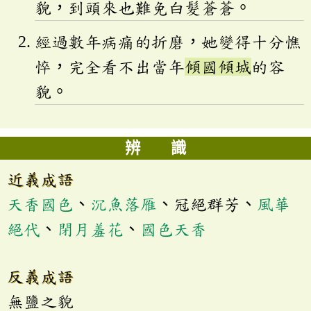
貌，到頭來也難免白髮蒼蒼。
經過數年病痛的折磨，她變得十分憔
悴，完全看不出當年
傾國傾城
的容
貌。
辨 識
近義成語
天香國色
、
沉魚落雁
、冠絕群芳、
風華
絕代
、
閉月羞花
、
國色天香
反義成語
無鹽之貌