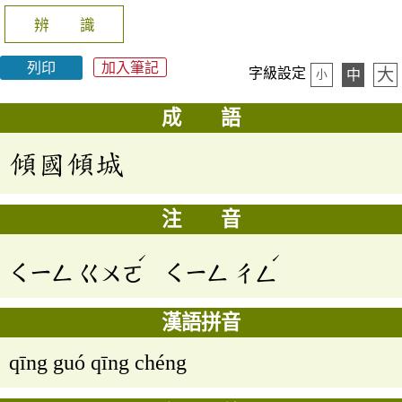
辨 識
列印
加入筆記
大
字級設定
中
小
成 語
傾國傾城
注 音
ˊ
ˊ
ㄑㄧㄥ
ㄍㄨㄛ
ㄑㄧㄥ
ㄔㄥ
漢語拼音
qīng guó qīng chéng