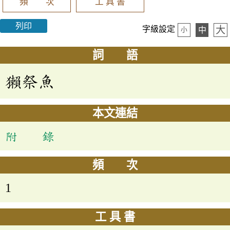
頻 次
工 具 書
列印
大
字級設定
中
小
詞 語
獺祭魚
本文連結
附 錄
頻 次
1
工 具 書