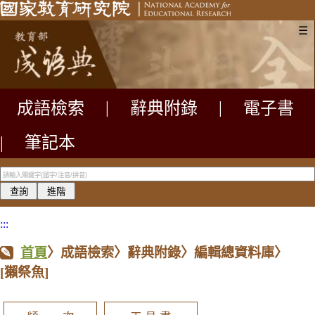
☰
成語檢索
|
辭典附錄
|
電子書
|
筆記本
:::
首頁
〉成語檢索〉辭典附錄〉編輯總資料庫〉
[獺祭魚]