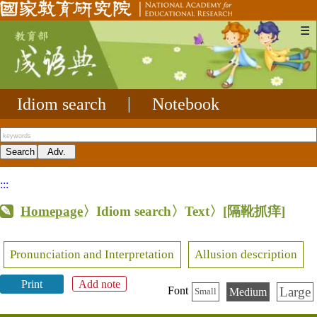
☰
Idiom search
|
Notebook
:::
Homepage
〉Idiom search〉Text〉
[隔靴抓痒]
Pronunciation and Interpretation
Allusion description
Print
Add note
Large
Font
Medium
Small