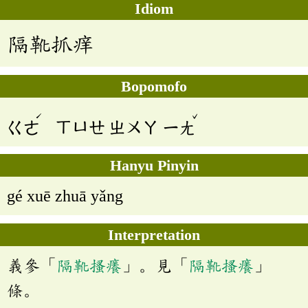
Idiom
隔靴抓痒
Bopomofo
ˊ
ˇ
ㄍㄜ
ㄒㄩㄝ
ㄓㄨㄚ
ㄧㄤ
Hanyu Pinyin
gé xuē zhuā yǎng
Interpretation
義參「
隔靴搔癢
」。見「
隔靴搔癢
」
條。