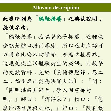
Allusion description
此處所列為「
隔靴搔癢
」之典故說明，
提供參考。
「隔靴搔癢」指隔著靴子抓癢，這種做
法總是難以搔到癢處，所以這句成語可
以用來比喻不切實際，未能掌握要點。
這應是從生活體驗衍生的成語。比較早
的文獻資料，見於《景德傳燈錄．卷二
二．福州康山契穩法寶大師》：「問：
『圓明湛寂非師旨，學人因底卻勿
明。』師曰：『辨得未？』僧曰：『恁
麼即識性無根去也。』師曰：『隔靴搔