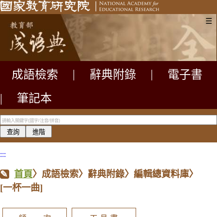
☰
成語檢索
|
辭典附錄
|
電子書
|
筆記本
:::
首頁
〉成語檢索〉辭典附錄〉編輯總資料庫〉
[一杯一曲]