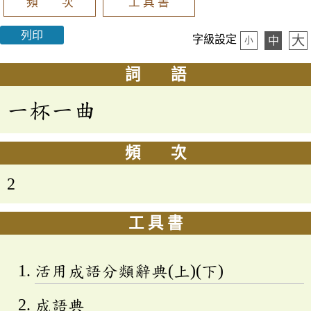
頻 次
工 具 書
列印
大
字級設定
中
小
詞 語
一杯一曲
頻 次
2
工 具 書
活用成語分類辭典(上)(下)
成語典