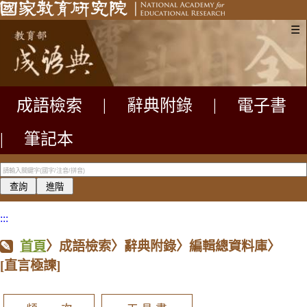
☰
成語檢索
|
辭典附錄
|
電子書
|
筆記本
:::
首頁
〉成語檢索〉辭典附錄〉編輯總資料庫〉
[直言極諫]