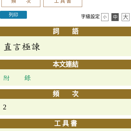
頻 次
工 具 書
列印
大
字級設定
中
小
詞 語
直言極諫
本文連結
附 錄
頻 次
2
工 具 書