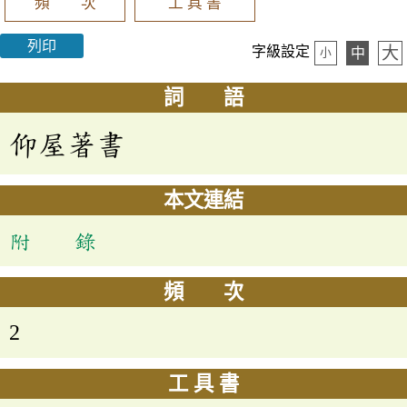
頻 次
工 具 書
列印
大
字級設定
中
小
詞 語
仰屋著書
本文連結
附 錄
頻 次
2
工 具 書