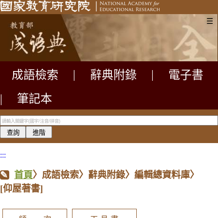
☰
成語檢索
|
辭典附錄
|
電子書
|
筆記本
:::
首頁
〉成語檢索〉辭典附錄〉編輯總資料庫〉
[仰屋著書]