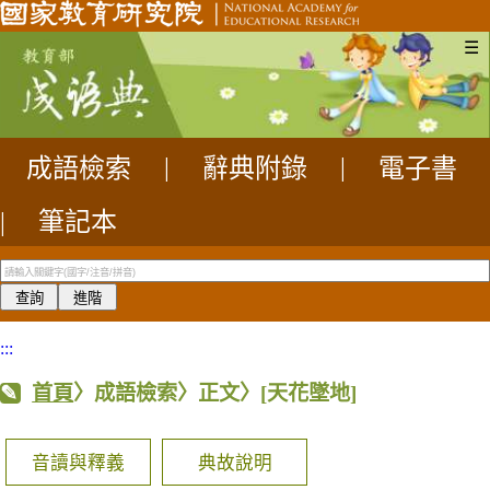
☰
成語檢索
|
辭典附錄
|
電子書
|
筆記本
:::
首頁
〉成語檢索〉正文〉
[天花墜地]
音讀與釋義
典故說明