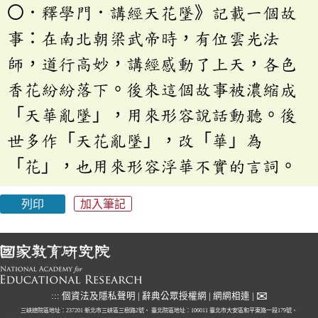
〇．釋學門．講經天花墜》記載一個故
事：在南北朝梁武帝時，有位雲光法
師，道行高妙，講經感動了上天，各色
香花紛紛落下。後來這個故事被濃縮成
「天華亂墜」，用來形容說話動聽。後
世多作「天花亂墜」，改「華」為
「花」，也用來形容浮華不實的言詞。
列印
加入筆記
✉
:::
個資法及隱私聲明
|
辭典公眾授權網
|
網網相連
|
三峽總院區地址：237201 新北市三峽區三樹路2號、
臺北院區地址：106011 臺北市大安區和平東路一段179號、