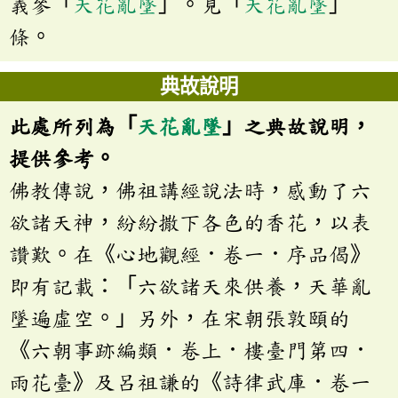
義參「
天花亂墜
」。見「
天花亂墜
」
條。
典故說明
此處所列為「
天花亂墜
」之典故說明，
提供參考。
佛教傳說，佛祖講經說法時，感動了六
欲諸天神，紛紛撒下各色的香花，以表
讚歎。在《心地觀經．卷一．序品偈》
即有記載：「六欲諸天來供養，天華亂
墜遍虛空。」另外，在宋朝張敦頤的
《六朝事跡編類．卷上．樓臺門第四．
雨花臺》及呂祖謙的《詩律武庫．卷一