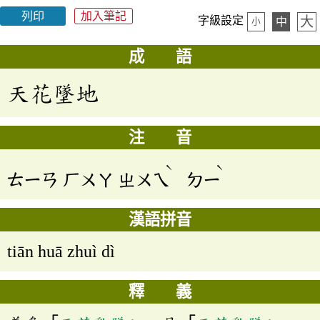
列印
加入筆記
大
字級設定
中
小
成 語
天花墜地
注 音
ˋ
ˋ
ㄊㄧㄢ
ㄏㄨㄚ
ㄓㄨㄟ
ㄉㄧ
漢語拼音
tiān huā zhuì dì
釋 義