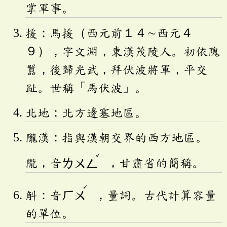
掌軍事。
援：馬援（西元前１４∼西元４
９），字文淵，東漢茂陵人。初依隗
囂，後歸光武，拜伏波將軍，平交
趾。世稱「馬伏波」。
北地：北方邊塞地區。
隴漢：指與漢朝交界的西方地區。
ˇ
隴，音
ㄌㄨㄥ
，甘肅省的簡稱。
ˊ
斛：音
ㄏㄨ
，量詞。古代計算容量
的單位。