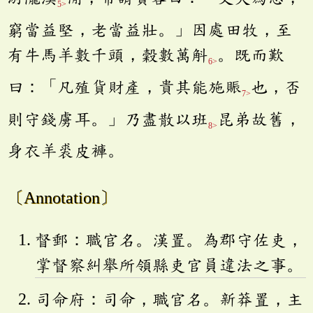
5>
窮當益堅，老當益壯。」因處田牧，至
有牛馬羊數千頭，穀數萬斛
。既而歎
6>
曰：「凡殖貨財產，貴其能施賑
也，否
7>
則守錢虜耳。」乃盡散以班
昆弟故舊，
8>
身衣羊裘皮褲。
〔Annotation〕
督郵：職官名。漢置。為郡守佐吏，
掌督察糾舉所領縣吏官員違法之事。
司命府：司命，職官名。新莽置，主