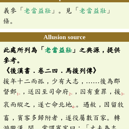
義參「
老當益壯
」。見「
老當益壯
」
條。
Allusion source
此處所列為「
老當益壯
」之典源，提供
參考。
《後漢書．卷二四．馬援列傳》
援年十二而孤，少有大志，……後為郡
督郵
，送囚至司命府
，囚有重罪，援
1>
2>
3>
哀而縱之，遂亡命北地
。遇赦，因留牧
4>
畜，賓客多歸附者，遂役屬數百家。轉
游隴漢
閒，常謂賓客曰：「丈夫為志，