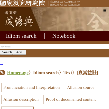
☰
Idiom search
|
Notebook
:::
Homepage
〉Idiom search〉Text〉
[衰當益壯]
Pronunciation and Interpretation
Allusion source
Allusion description
Proof of documented content