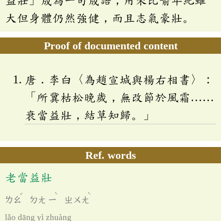
大但身體仍然強健，而且志氣豪壯。
Proof of documented content
唐．李白〈為趙宣城與楊右相書〉：
「所冀枯松晚歲，無改節於風霜……
衰當益壯，結草知歸。」
Ref. words
老當益壯
ˇ
ˋ
ˋ
ㄌㄠ
ㄉㄤ
ㄧ
ㄓㄨㄤ
lǎo dāng yì zhuàng