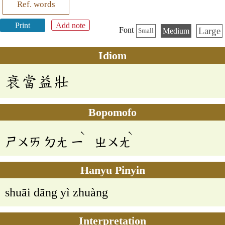
Ref. words
Print
Add note
Large
Font
Medium
Small
Idiom
衰當益壯
Bopomofo
ˋ
ˋ
ㄕㄨㄞ
ㄉㄤ
ㄧ
ㄓㄨㄤ
Hanyu Pinyin
shuāi dāng yì zhuàng
Interpretation