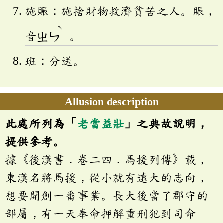
施賑：施捨財物救濟貧苦之人。賑，
ˋ
音
ㄓㄣ
。
班：分送。
Allusion description
此處所列為「
老當益壯
」之典故說明，
提供參考。
據《後漢書．卷二四．馬援列傳》載，
東漢名將馬援，從小就有遠大的志向，
想要開創一番事業。長大後當了郡守的
部屬，有一天奉命押解重刑犯到司命