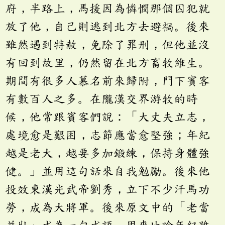
府，半路上，馬援因為憐憫那個囚犯就
放了他，自己則逃到北方去避禍。後來
雖然遇到特赦，免除了罪刑，但他並沒
有回到故里，仍然留在北方畜牧維生。
期間有很多人慕名前來歸附，門下賓客
有數百人之多。在隴漢交界游牧的時
候，他常跟賓客們說：「大丈夫立志，
處境愈是艱困，志節應當愈堅強；年紀
越是老大，越要多加鍛練，保持身體強
健。」並用這句話來自我勉勵。後來他
投效東漢光武帝劉秀，立下不少汗馬功
勞，成為大將軍。後來原文中的「老當
益壯」成為一句成語，用來比喻年紀雖