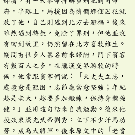
部屬，有一天奉命押解重刑犯到司命
府，半路上，馬援因為憐憫那個囚犯就
放了他，自己則逃到北方去避禍。後來
雖然遇到特赦，免除了罪刑，但他並沒
有回到故里，仍然留在北方畜牧維生。
期間有很多人慕名前來歸附，門下賓客
有數百人之多。在隴漢交界游牧的時
候，他常跟賓客們說：「大丈夫立志，
處境愈是艱困，志節應當愈堅強；年紀
越是老大，越要多加鍛練，保持身體強
健。」並用這句話來自我勉勵。後來他
投效東漢光武帝劉秀，立下不少汗馬功
勞，成為大將軍。後來原文中的「老當