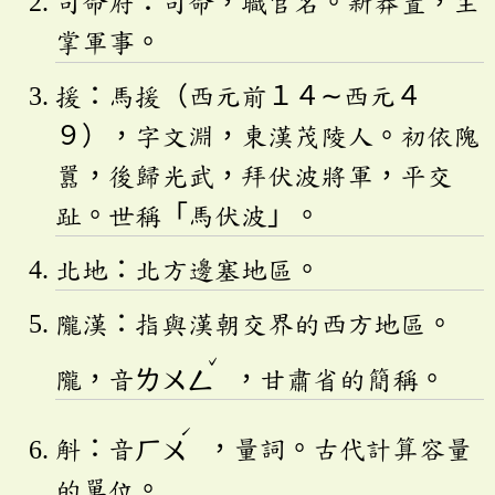
司命府：司命，職官名。新莽置，主
掌軍事。
援：馬援（西元前１４∼西元４
９），字文淵，東漢茂陵人。初依隗
囂，後歸光武，拜伏波將軍，平交
趾。世稱「馬伏波」。
北地：北方邊塞地區。
隴漢：指與漢朝交界的西方地區。
ˇ
隴，音
ㄌㄨㄥ
，甘肅省的簡稱。
ˊ
斛：音
ㄏㄨ
，量詞。古代計算容量
的單位。