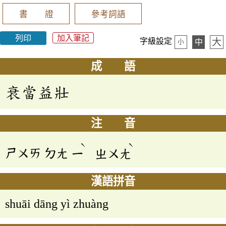
書 證
參考詞語
列印
加入筆記
大
字級設定
中
小
成 語
衰當益壯
注 音
ˋ
ˋ
ㄕㄨㄞ
ㄉㄤ
ㄧ
ㄓㄨㄤ
漢語拼音
shuāi dāng yì zhuàng