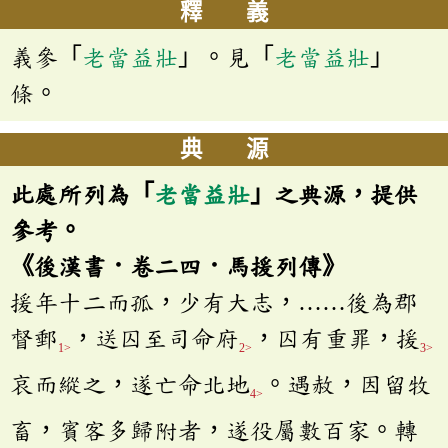
釋 義
義參「
老當益壯
」。見「
老當益壯
」
條。
典 源
此處所列為「
老當益壯
」之典源，提供
參考。
《後漢書．卷二四．馬援列傳》
援年十二而孤，少有大志，……後為郡
督郵
，送囚至司命府
，囚有重罪，援
1>
2>
3>
哀而縱之，遂亡命北地
。遇赦，因留牧
4>
畜，賓客多歸附者，遂役屬數百家。轉