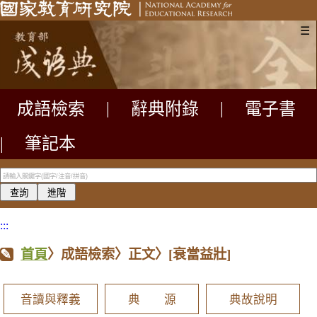
☰
成語檢索
|
辭典附錄
|
電子書
|
筆記本
:::
首頁
〉成語檢索〉正文〉
[衰當益壯]
音讀與釋義
典 源
典故說明