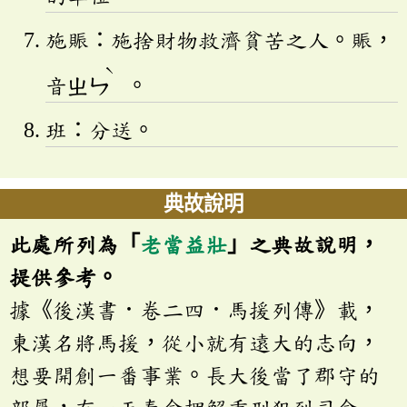
施賑：施捨財物救濟貧苦之人。賑，
ˋ
音
ㄓㄣ
。
班：分送。
典故說明
此處所列為「
老當益壯
」之典故說明，
提供參考。
據《後漢書．卷二四．馬援列傳》載，
東漢名將馬援，從小就有遠大的志向，
想要開創一番事業。長大後當了郡守的