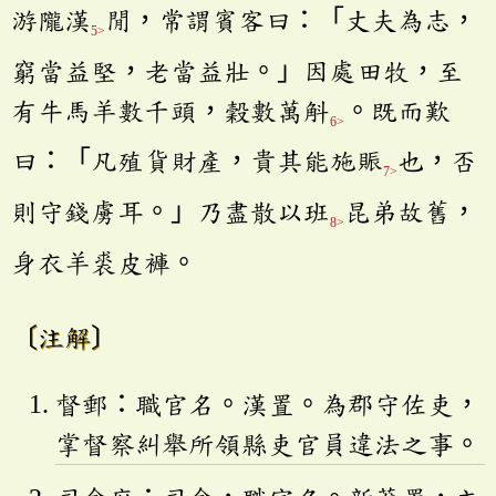
游隴漢
閒，常謂賓客曰：「丈夫為志，
5>
窮當益堅，老當益壯。」因處田牧，至
有牛馬羊數千頭，穀數萬斛
。既而歎
6>
曰：「凡殖貨財產，貴其能施賑
也，否
7>
則守錢虜耳。」乃盡散以班
昆弟故舊，
8>
身衣羊裘皮褲。
〔注解〕
督郵：職官名。漢置。為郡守佐吏，
掌督察糾舉所領縣吏官員違法之事。