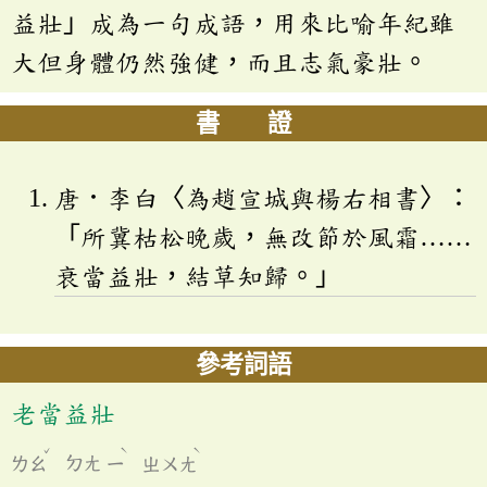
益壯」成為一句成語，用來比喻年紀雖
大但身體仍然強健，而且志氣豪壯。
書 證
唐．李白〈為趙宣城與楊右相書〉：
「所冀枯松晚歲，無改節於風霜……
衰當益壯，結草知歸。」
參考詞語
老當益壯
ˇ
ˋ
ˋ
ㄌㄠ
ㄉㄤ
ㄧ
ㄓㄨㄤ