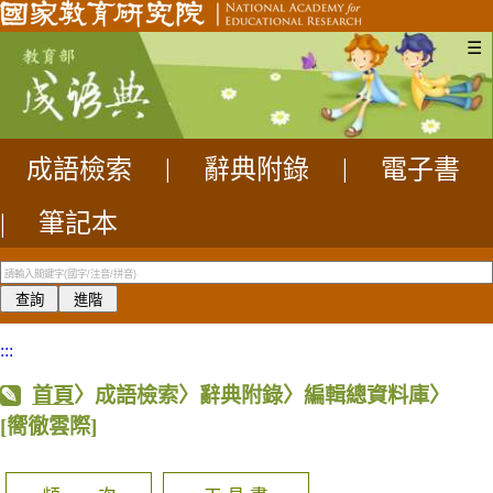
☰
成語檢索
|
辭典附錄
|
電子書
|
筆記本
:::
首頁
〉成語檢索〉辭典附錄〉編輯總資料庫〉
[嚮徹雲際]