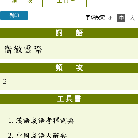
頻 次
工 具 書
列印
大
字級設定
中
小
詞 語
嚮徹雲際
頻 次
2
工 具 書
漢語成語考釋詞典
中國成語大辭典