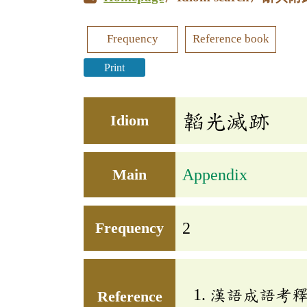
Frequency
Reference book
Print
韜光滅跡
Idiom
Main
Appendix
Frequency
2
漢語成語考
Reference