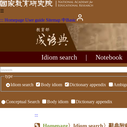
☰
:::
Homepage
User guide
Sitemap
中
Basic
Idiom search
|
Notebook
type
Idiom search
Body idiom
Dictionary appendix
Ambigu
Conceptual Search
Body idiom
Dictionary appendix
:::
Homepage
〉Idiom search〉