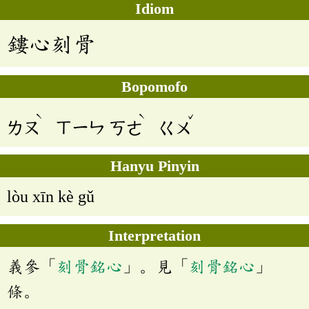
Idiom
鏤心刻骨
Bopomofo
ˋ
ˋ
ˇ
ㄌㄡ
ㄒㄧㄣ
ㄎㄜ
ㄍㄨ
Hanyu Pinyin
lòu xīn kè gǔ
Interpretation
義參「
刻骨銘心
」。見「
刻骨銘心
」
條。