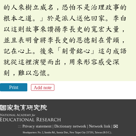
的人來樹立威名，恐怕不是治理政事的
根本之道。」於是派人送他回家。李白
以這則故事來讚揚李長史的寬宏大量，
並且表明會將李長史的恩德刻在骨頭，
記在心上。後來「刻骨銘心」這句成語
就從這裡演變而出，用來形容感受深
刻，難以忘懷。
Print
Add note
✉
:::
Privacy statement
|
Dictionary network
|
Network link
|
Headquarters: No. 2, Sanshu Rd., Sanxia Dist., New Taipei City 237201, Taiwan (R.O.C.)、