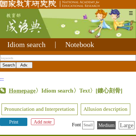
☰
Idiom search
|
Notebook
:::
Homepage
〉Idiom search〉Text〉
[鏤心刻骨]
Pronunciation and Interpretation
Allusion description
Print
Add note
Large
Font
Medium
Small