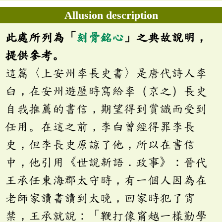
Allusion description
此處所列為「
刻骨銘心
」之典故說明，
提供參考。
這篇〈上安州李長史書〉是唐代詩人李
白，在安州遊歷時寫給李（京之）長史
自我推薦的書信，期望得到賞識而受到
任用。在這之前，李白曾經得罪李長
史，但李長史原諒了他，所以在書信
中，他引用《世說新語．政事》：晉代
王承任東海郡太守時，有一個人因為在
老師家讀書讀到太晚，回家時犯了宵
禁，王承就說：「鞭打像甯越一樣勤學