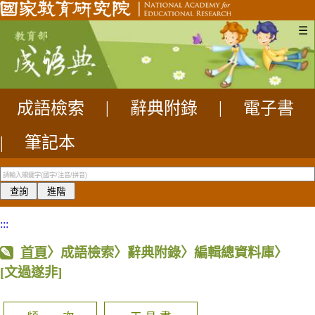
☰
成語檢索
|
辭典附錄
|
電子書
|
筆記本
:::
首頁
〉成語檢索〉辭典附錄〉編輯總資料庫〉
[文過遂非]