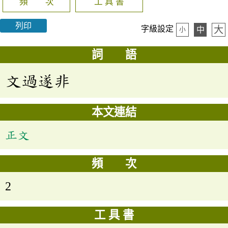
頻 次
工 具 書
列印
大
字級設定
中
小
詞 語
文過遂非
本文連結
正文
頻 次
2
工 具 書