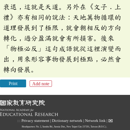
衰退，這就是天道。另外在《文子．上
禮》亦有相同的說法：天地萬物循環的
道理發展到了極限，就會朝相反的方向
轉化，過分盈滿就會有所損害。後來
「物極必反」這句成語就從這裡演變而
出，用來形容事物發展到極點，必然會
轉向發展。
Print
Add note
✉
:::
Privacy statement
|
Dictionary network
|
Network link
|
Headquarters: No. 2, Sanshu Rd., Sanxia Dist., New Taipei City 237201, Taiwan (R.O.C.)、