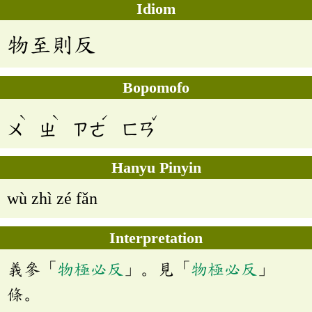
Idiom
物至則反
Bopomofo
ˋ
ˋ
ˊ
ˇ
ㄨ
ㄓ
ㄗㄜ
ㄈㄢ
Hanyu Pinyin
wù zhì zé fǎn
Interpretation
義參「
物極必反
」。見「
物極必反
」
條。