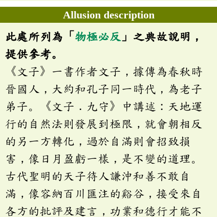
Allusion description
此處所列為「
物極必反
」之典故說明，
提供參考。
《文子》一書作者文子，據傳為春秋時
晉國人，大約和孔子同一時代，為老子
弟子。《文子．九守》中講述：天地運
行的自然法則發展到極限，就會朝相反
的另一方轉化，過於自滿則會招致損
害，像日月盈虧一樣，是不變的道理。
古代聖明的天子待人謙沖和善不敢自
滿，像容納百川匯注的谿谷，接受來自
各方的批評及建言，功業和德行才能不