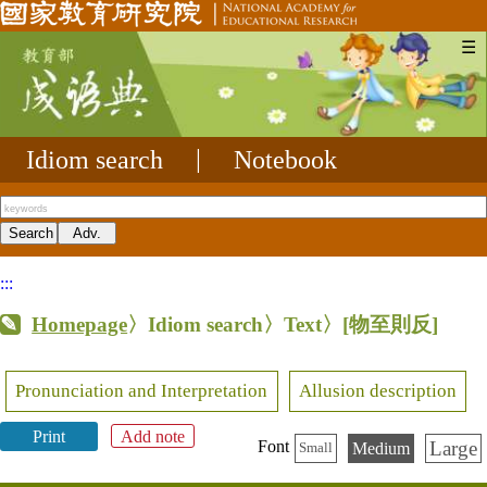
☰
Idiom search
|
Notebook
:::
Homepage
〉Idiom search〉Text〉
[物至則反]
Pronunciation and Interpretation
Allusion description
Print
Add note
Large
Font
Medium
Small