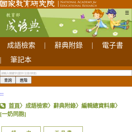
☰
成語檢索
|
辭典附錄
|
電子書
|
筆記本
:::
首頁
〉成語檢索〉辭典附錄〉編輯總資料庫〉
[一奶同胞]