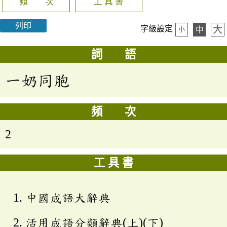
頻 次
工 具 書
列印
大
字級設定
中
小
詞 語
一奶同胞
頻 次
2
工 具 書
中國成語大辭典
活用成語分類辭典(上)(下)