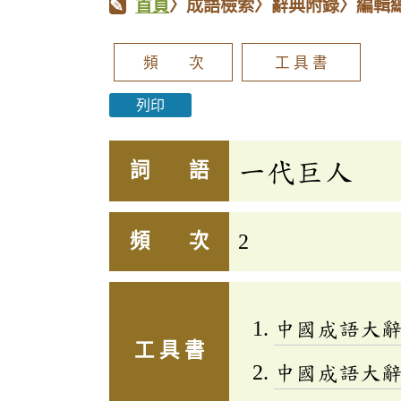
首頁
〉成語檢索〉辭典附錄〉編輯
頻 次
工 具 書
列印
一代巨人
詞 語
頻 次
2
中國成語大
工 具 書
中國成語大