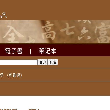
版
電子書
|
筆記本
語
（可複選）