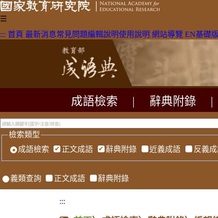
☰
:::
首頁
最新消息
常見問題
編輯說明
使用說明
網站導覽
EN
基礎
成語檢索
|
辭典附錄
|
檢索類型
成語檢索
正文成語
辭典附錄
近義成語
反義成
義類查詢
正文成語
辭典附錄
:::