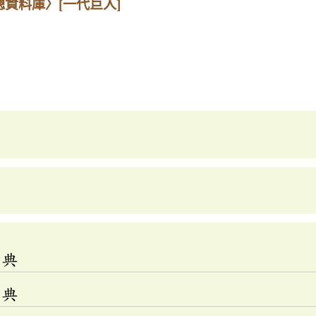
總資料庫〉
[一代巨人]
辭典
辭典