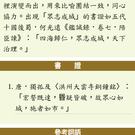
裡演變而出，用來比喻團結一致，同心
協力。出現「眾志成城」的書證如五代
十國後蜀．何光遠《鑑誡錄．卷七．陪
臣諫》：「四海歸仁，眾志成城，天下
治理。」
書 證
唐．獨孤及〈洪州大雲寺銅鐘銘〉：
「宏誓既達，昬疑皆破，故眾心如
城，施者如市。」
參考詞語