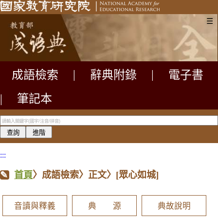
☰
成語檢索
|
辭典附錄
|
電子書
|
筆記本
:::
首頁
〉成語檢索〉正文〉
[眾心如城]
音讀與釋義
典 源
典故說明