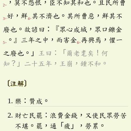
，莫不怨恨，臣不知其和也。且民所曹
2>
好，鮮
其不濟也。其所曹惡，鮮其不
3>
4>
廢也。故諺曰：『眾心成城，眾口鑠金
。』三年之中，而害金
再興焉，懼一
5>
6>
之廢也。」
王曰：「爾老耄矣！何
知？」二十五年，王崩，鍾不和。
〔注解〕
樂：贊成。
財亡民罷：浪費金錢，又使民眾勞苦
不堪。罷，通「疲」，勞累。