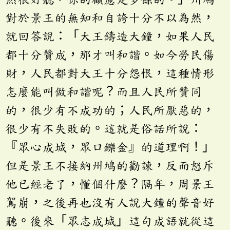
對於景王的無知和自誇十分不以為然，
就回答說：「大王鑄造大鐘，如果人民
都十分贊成，那才叫和諧。如今勞民傷
財，人民都對大王十分怨恨，這種情形
怎麼能叫做和諧呢？而且人民所贊同
的，很少有不成功的；人民所厭惡的，
很少有不失敗的。這就是俗話所說：
『眾心成城，眾口鑠金』的道理啊！」
但是景王不接納州鳩的勸諫，反而怒斥
他已經老了，懂個什麼？隔年，周景王
駕崩，之後再也沒有人說大鐘的聲音好
聽。後來「眾志成城」這句成語就從這