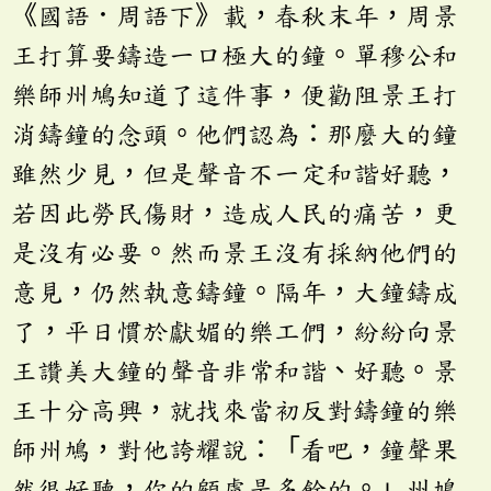
《國語．周語下》載，春秋末年，周景
王打算要鑄造一口極大的鐘。單穆公和
樂師州鳩知道了這件事，便勸阻景王打
消鑄鐘的念頭。他們認為：那麼大的鐘
雖然少見，但是聲音不一定和諧好聽，
若因此勞民傷財，造成人民的痛苦，更
是沒有必要。然而景王沒有採納他們的
意見，仍然執意鑄鐘。隔年，大鐘鑄成
了，平日慣於獻媚的樂工們，紛紛向景
王讚美大鐘的聲音非常和諧、好聽。景
王十分高興，就找來當初反對鑄鐘的樂
師州鳩，對他誇耀說：「看吧，鐘聲果
然很好聽，你的顧慮是多餘的。」州鳩