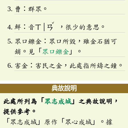
曹：群眾。
ˇ
鮮：音
ㄒ
│
ㄢ
，很少的意思。
眾口鑠金：眾口所毀，雖金石猶可
銷。見「
眾口鑠金
」。
害金：害民之金，此處指所鑄之鐘。
典故說明
此處所列為「
眾志成城
」之典故說明，
提供參考。
「眾志成城」原作「眾心成城」。據