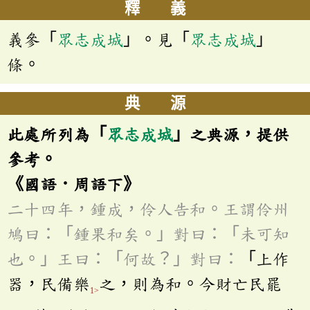
釋 義
義參「
眾志成城
」。見「
眾志成城
」
條。
典 源
此處所列為「
眾志成城
」之典源，提供
參考。
《國語．周語下》
二十四年，鍾成，伶人告和。王謂伶州
鳩曰：「鍾果和矣。」對曰：「未可知
也。」王曰：「何故？」對曰：
「上作
器，民備樂
之，則為和。今財亡民罷
1>