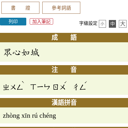
書 證
參考詞語
列印
加入筆記
大
字級設定
中
小
成 語
眾心如城
注 音
ˋ
ˊ
ˊ
ㄓㄨㄥ
ㄒㄧㄣ
ㄖㄨ
ㄔㄥ
漢語拼音
zhòng xīn rú chéng