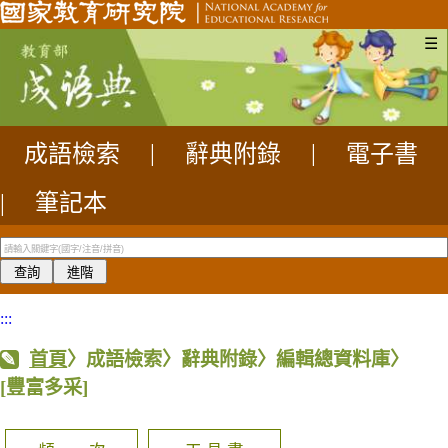
☰
成語檢索
|
辭典附錄
|
電子書
|
筆記本
:::
首頁
〉成語檢索〉辭典附錄〉編輯總資料庫〉
[豐富多采]