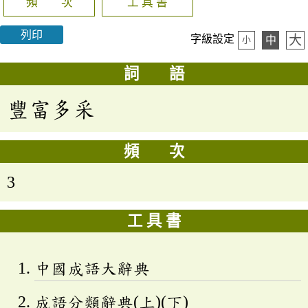
頻 次
工 具 書
列印
大
字級設定
中
小
詞 語
豐富多采
頻 次
3
工 具 書
中國成語大辭典
成語分類辭典(上)(下)