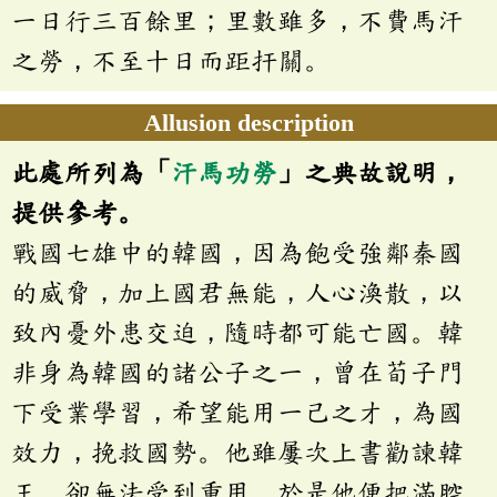
一日行三百餘里；里數雖多，不費馬汗
之勞，不至十日而距扞關。
Allusion description
此處所列為「
汗馬功勞
」之典故說明，
提供參考。
戰國七雄中的韓國，因為飽受強鄰秦國
的威脅，加上國君無能，人心渙散，以
致內憂外患交迫，隨時都可能亡國。韓
非身為韓國的諸公子之一，曾在荀子門
下受業學習，希望能用一己之才，為國
效力，挽救國勢。他雖屢次上書勸諫韓
王，卻無法受到重用，於是他便把滿腔