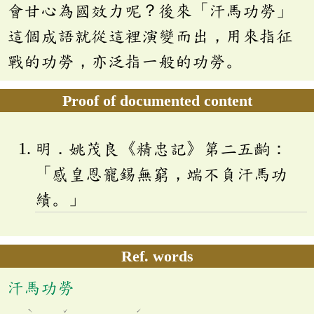
會甘心為國效力呢？後來「汗馬功勞」
這個成語就從這裡演變而出，用來指征
戰的功勞，亦泛指一般的功勞。
Proof of documented content
明．姚茂良《精忠記》第二五齣：
「感皇恩寵錫無窮，端不負汗馬功
績。」
Ref. words
汗馬功勞
ˋ
ˇ
ˊ