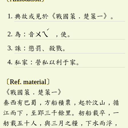
典故或見於《戰國策．楚策一》。
ˊ
為：音
ㄨㄟ
，使。
誅：懲罰、殺戮。
私家：營私以利于家。
〔Ref. material〕
《戰國策．楚策一》
秦西有巴蜀，方船積粟，起於汶山，循
江而下，至郢三千餘里。舫船載卒，一
舫載五十人，與三月之糧，下水而浮，