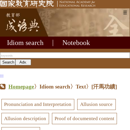
☰
Idiom search
|
Notebook
:::
Homepage
〉Idiom search〉Text〉
[汗馬功績]
Pronunciation and Interpretation
Allusion source
Allusion description
Proof of documented content