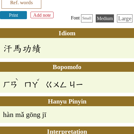
Ref. words
Print
Add note
Large
Font
Medium
Small
Idiom
汗馬功績
Bopomofo
ˋ
ˇ
ㄏㄢ
ㄇㄚ
ㄍㄨㄥ
ㄐㄧ
Hanyu Pinyin
hàn mǎ gōng jī
Interpretation