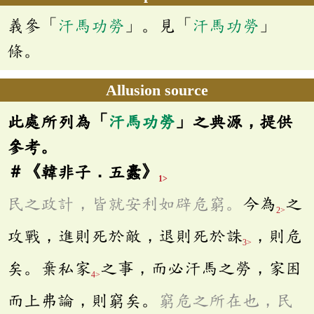
義參「
汗馬功勞
」。見「
汗馬功勞
」
條。
Allusion source
此處所列為「
汗馬功勞
」之典源，提供
參考。
＃《韓非子．五蠹》
1>
民之政計，皆就安利如辟危窮。
今為
之
2>
攻戰，進則死於敵，退則死於誅
，則危
3>
矣。棄私家
之事，而必汗馬之勞，家困
4>
而上弗論，則窮矣。
窮危之所在也，民