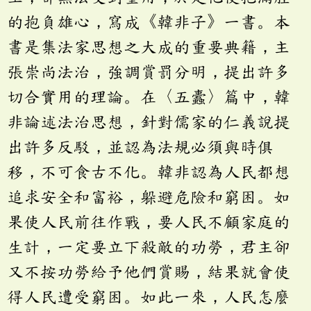
的抱負雄心，寫成《韓非子》一書。本
書是集法家思想之大成的重要典籍，主
張崇尚法治，強調賞罰分明，提出許多
切合實用的理論。在〈五蠹〉篇中，韓
非論述法治思想，針對儒家的仁義說提
出許多反駁，並認為法規必須與時俱
移，不可食古不化。韓非認為人民都想
追求安全和富裕，躲避危險和窮困。如
果使人民前往作戰，要人民不顧家庭的
生計，一定要立下殺敵的功勞，君主卻
又不按功勞給予他們賞賜，結果就會使
得人民遭受窮困。如此一來，人民怎麼