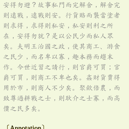
安得勿避？故事私門而完解舍，解舍完
則遠戰，遠戰則安。行貨賂而襲當塗者
則求得，求得則私安，私安則利之所
在，安得勿就？是以公民少而私人眾
矣。夫明王治國之政，使其商工、游食
之民少，而名卑以寡，趣本務而趨末
作。今世近習之請行，則官爵可買；官
爵可買，則商工不卑也矣。姦財貨賈得
用於市，則商人不少矣。聚歛倍農，而
致尊過耕戰之士，則耿介之士寡，而高
價之民多矣。
〔Annotation〕