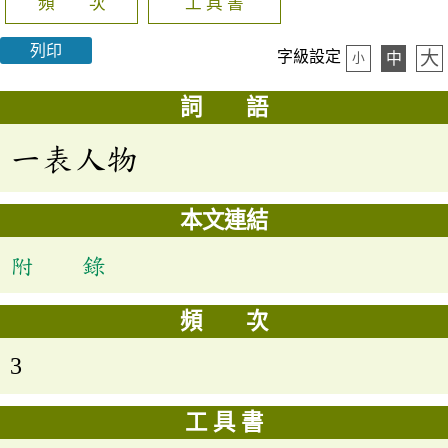
頻 次
工 具 書
列印
大
字級設定
中
小
詞 語
一表人物
本文連結
附 錄
頻 次
3
工 具 書