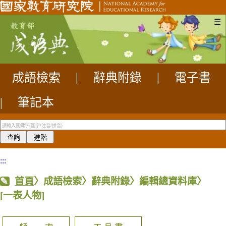
☰
成語檢索
|
辭典附錄
|
電子書
|
筆記本
:::
首頁
〉成語檢索〉辭典附錄〉編輯總資料庫〉
[一表人物]