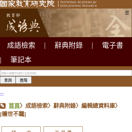
☰
成語檢索
|
辭典附錄
|
電子書
|
筆記本
:::
首頁
〉成語檢索〉辭典附錄〉編輯總資料庫〉
[曠世不羈]