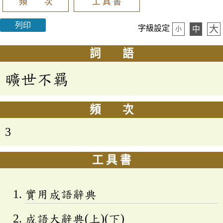
頻 次
工 具 書
列印
大
字級設定
中
小
詞 語
曠世不羈
頻 次
3
工 具 書
實用成語辭典
成語大辭典(上)(下)