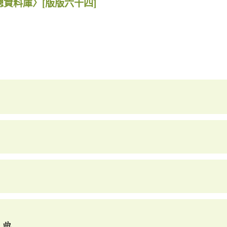
總資料庫〉
[版版六十四]
辭典