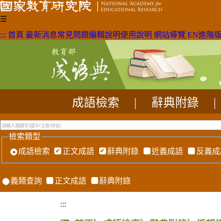
☰
:::
首頁
最新消息
常見問題
編輯說明
使用說明
網站導覽
EN
進階
成語檢索
|
辭典附錄
|
檢索類型
成語檢索
正文成語
辭典附錄
近義成語
反義成
義類查詢
正文成語
辭典附錄
:::