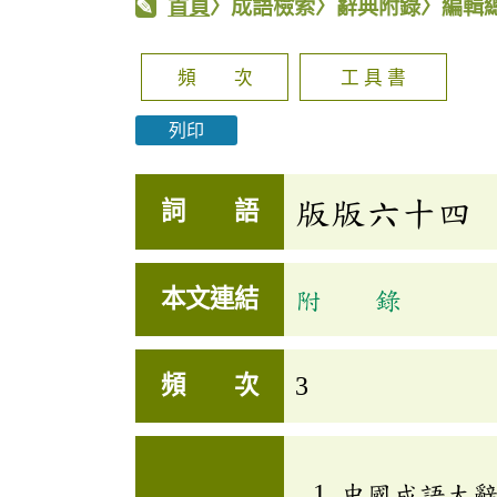
首頁
〉成語檢索〉辭典附錄〉編輯
頻 次
工 具 書
列印
版版六十四
詞 語
本文連結
附 錄
頻 次
3
中國成語大