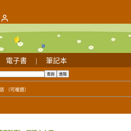
版
電子書
|
筆記本
語
（可複選）