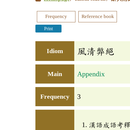
Frequency
Reference book
Print
風清弊絕
Idiom
Main
Appendix
Frequency
3
漢語成語考