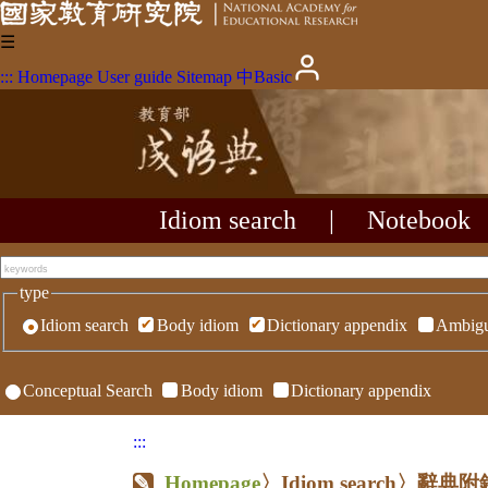
☰
:::
Homepage
User guide
Sitemap
中
Basic
Idiom search
|
Notebook
type
Idiom search
Body idiom
Dictionary appendix
Ambigu
Conceptual Search
Body idiom
Dictionary appendix
:::
Homepage
〉Idiom search〉