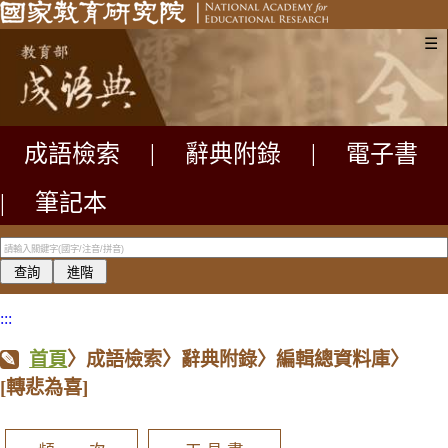
☰
成語檢索
|
辭典附錄
|
電子書
|
筆記本
:::
首頁
〉成語檢索〉辭典附錄〉編輯總資料庫〉
[轉悲為喜]