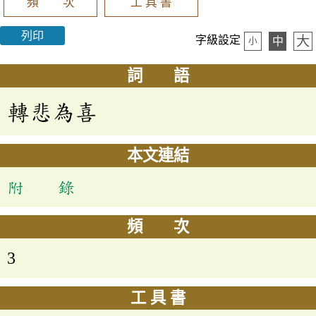
頻 次
工 具 書
列印
大
字級設定
中
小
詞 語
轉悲為喜
本文連結
附 錄
頻 次
3
工 具 書