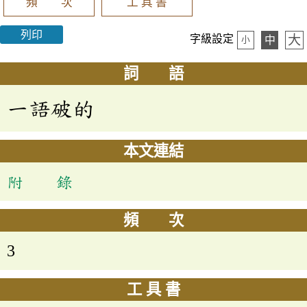
頻 次
工 具 書
列印
大
字級設定
中
小
詞 語
一語破的
本文連結
附 錄
頻 次
3
工 具 書