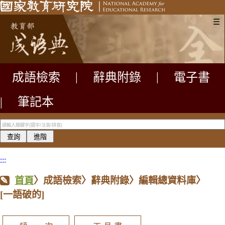
☰
成語檢索
|
辭典附錄
|
電子書
|
筆記本
:::
首頁
〉成語檢索〉辭典附錄〉編輯總資料庫〉
[一語破的]